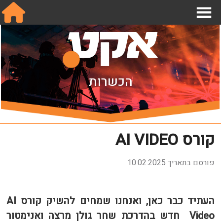
אודות
הכשרות
מחלקות
תנאי עבודה בהפקות
שכר והסכמים
קורס AI VIDEO
מידע לחבר.ה
פורסם בתאריך 10.02.2025
הצטרפו אלינו
צור קשר
העתיד כבר כאן, ואנחנו שמחים להשיק קורס
AI
English
Video חדש בהדרכת שחר גולן מרצה ואנימטור