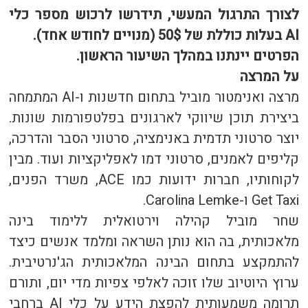
לצורך התרגול המעשי, תידרשו לרכוש מספר כלי
AI בעלות כוללת של 50$ (מנויים לחודש אחד).
הפרטים יינתנו במהלך השיעור הראשון.
על המרצה
מרצה ואנימטור מוביל בתחום חדשנות ו-AI המתמחה
ביצירת תוכן שיווקי לארגונים בפלטפורמות שונות.
יוצר סרטוני תדמית באנימציה, סרטוני הסבר והדרכה,
קליפים לאמנים, סרטוני דמו לאפליקציות ועוד. מבין
לקוחותיו, חברות ידועות כמו ACE, משרד הפנים,
Get Taxi ו-Carolina Lemke.
שחר מוביל קהילה וירטואלית ללימוד בינה
מלאכותית, בה הוא נותן השראה ומלמד אנשים כיצד
להתמקצע בתחום הבינה המלאכותית הג'נרטיבית.
ערוץ היוטיוב שלו זוכה לאלפי צפיות מדי יום, ותורם
תרומה משמעותית להפצת הידע על כלי AI ברחבי