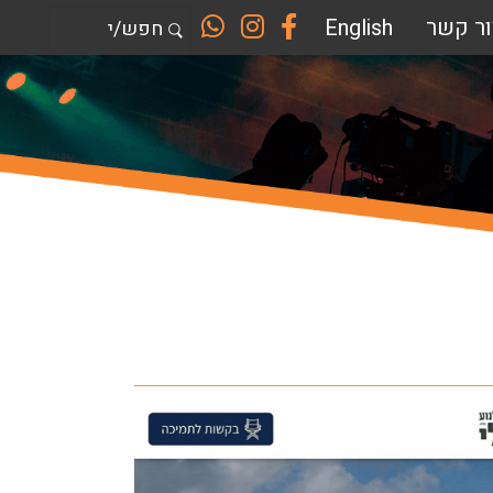
W
I
F
ור קשר
English