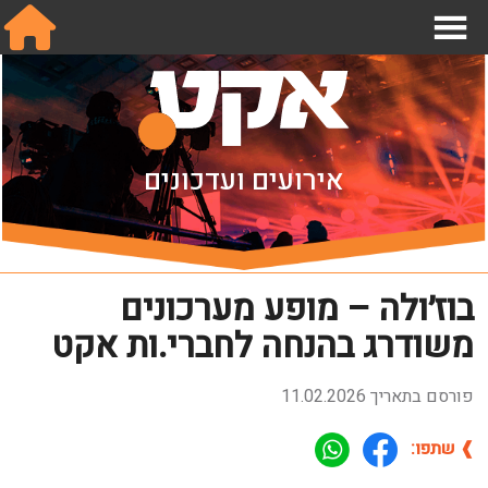
אודות
אירועים ועדכונים
מחלקות
תנאי עבודה בהפקות
שכר והסכמים
בוז׳ולה – מופע מערכונים
מידע לחבר.ה
משודרג בהנחה לחברי.ות אקט
הצטרפו אלינו
פורסם בתאריך 11.02.2026
צור קשר
❱ שתפו:
English