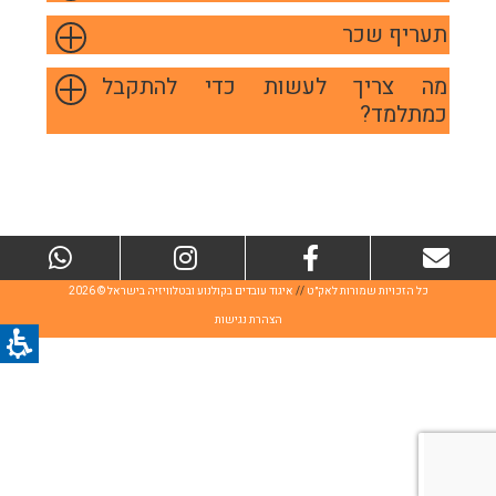
תעריף שכר
מה צריך לעשות כדי להתקבל
כמתלמד?
צור
Facebook
Instagram
sApp
קשר
כל הזכויות שמורות לאק״ט
//
איגוד עובדים בקולנוע ובטלוויזיה בישראל © 2026
הצהרת נגישות