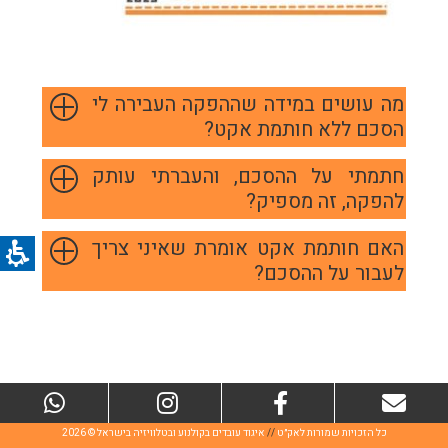
מה עושים במידה שההפקה העבירה לי
הסכם ללא חותמת אקט?
חתמתי על ההסכם, והעברתי עותק
להפקה, זה מספיק?
האם חותמת אקט אומרת שאיני צריך
לעבור על ההסכם?
צור
Facebook
Instagram
sApp
קשר
כל הזכויות שמורות לאק״ט
//
איגוד עובדים בקולנוע ובטלוויזיה בישראל © 2026